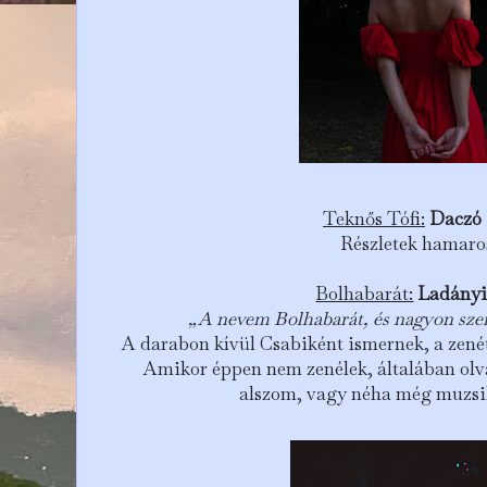
Teknős Tófi:
Daczó
Részletek hamaro
Bolhabarát:
Ladányi
„A nevem Bolhabarát, és nagyon sze
A darabon kívül Csabiként ismernek, a zenét
Amikor éppen nem zenélek, általában olv
alszom, vagy néha még muzsik