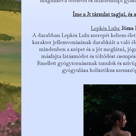
magunkévá tételével és mindennapi gyako
Íme a Jt társulat tagjai, és 
Lepkés Lulu:
Józsa
A darabban Lepkés Lulu szerepét keltem éle
karakter jellemvonásának darabkáit a való é
mindenben a szépet és a jót meglátni, jó
másfajta látásmódot és töltődést csempés
Emellett gyógytornásznak tanulok és szív
gyógyulása holisztikus szemszö