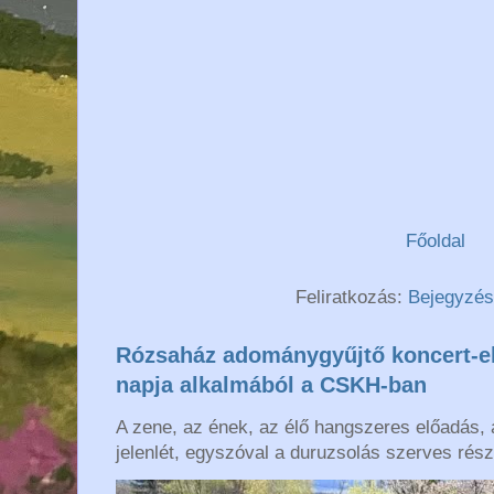
Főoldal
Feliratkozás:
Bejegyzés
Rózsaház adománygyűjtő koncert-e
napja alkalmából a CSKH-ban
A zene, az ének, az élő hangszeres előadás,
jelenlét, egyszóval a duruzsolás szerves része