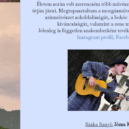
Életem során volt szerencsém több művész
útján járni. Megtapasztaltam a mozgásművés
színművészet sokoldalúságát, a bohóc 
kíváncsiságát, valamint a zene m
Jelenleg is független szakemberként tevé
Instagram profil
Faceb
,
Sáska Sanyi:
Józsa 