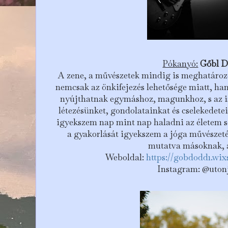
Pókanyó:
Gőbl D
A zene, a művészetek mindig is meghatározó
nemcsak az önkifejezés lehetősége miatt, ha
nyújthatnak
egymáshoz,
magunkhoz, s az i
létezésünket, gondolatainkat és cselekedetein
igyekszem nap mint nap haladni az életem so
a gyakorlását
igyekszem a jóga művészetén
mutatva másoknak,
Weboldal:
https://gobdodd1.wix
Instagram:
@uton