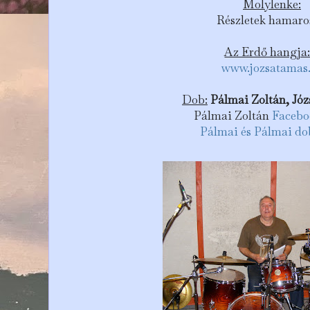
Molylenke:
Részletek hamaro
Az Erdő hangja
www.jozsatamas
Dob:
Pálmai Zoltán, Józ
Pálmai Zoltán
Faceboo
Pálmai és Pálmai do