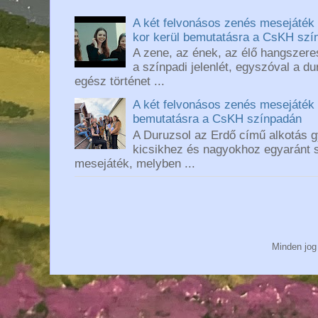
A két felvonásos zenés mesejáték
kor kerül bemutatásra a CsKH szí
A zene, az ének, az élő hangszere
a színpadi jelenlét, egyszóval a d
egész történet ...
A két felvonásos zenés mesejáték
bemutatásra a CsKH színpadán
A Duruzsol az Erdő című alkotás 
kicsikhez és nagyokhoz egyaránt s
mesejáték, melyben ...
Minden jog