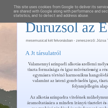
This site uses cookies from Google to deliver its servic
are shared with Google along with performance and secu
statistics, and to detect and address abuse.
Duruzsol az E
mesemusical két felvonásban - zeneszerző: Józsa
A Jt társulatról
Valamennyi színpadi alkotás szellemi mély
tiszta formaisága és igaz művésziesség a ré
egymásra történő harmonikus hangolódás
valamint az isteni gondviselés igaz, tis
folyamjellegén alap
Az alkotás színpadra vitelének műhelymu
áramoltatására a minden irányú tisztelet és a