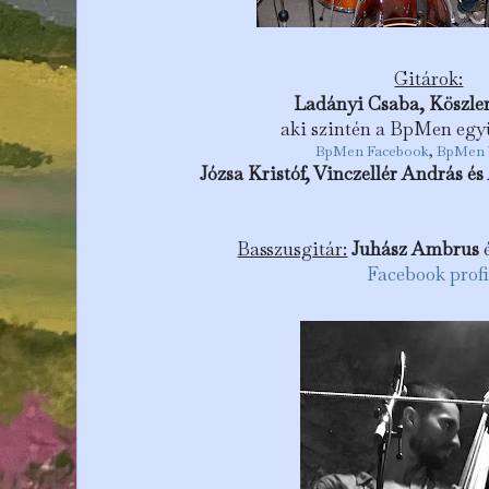
Gitárok:
Ladányi Csaba, Köszle
aki szintén a BpMen együ
BpMen
Facebook
,
BpMen 
Józsa Kristóf, Vinczellér András 
Basszusgitár:
Juhász Ambrus
Facebook profi