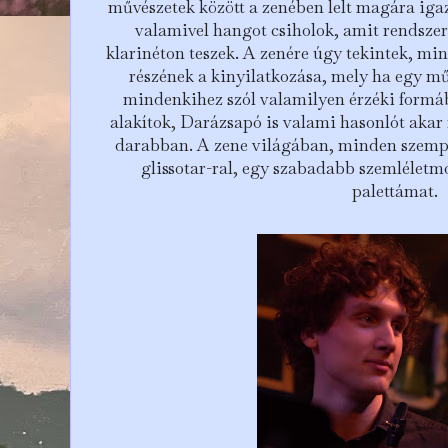
művészetek között a zenében lelt magára ig
valamivel hangot csiholok, amit rendsze
klarinéton teszek. A zenére úgy tekintek, m
részének a kinyilatkozása, mely ha egy m
mindenkihez szól valamilyen érzéki formá
alakítok, Darázsapó is valami hasonlót aka
darabban. A zene világában, minden szempo
glissotar-ral, egy szabadabb szemléletm
palettámat.