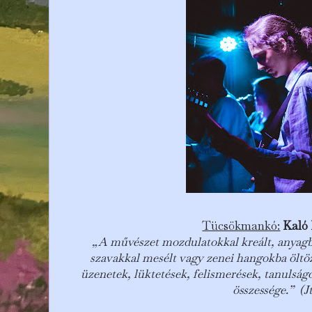
Tücsökmankó:
Kaló 
„A művészet mozdulatokkal kreált, anyagból
szavakkal mesélt vagy zenei hangokba öltö
üzenetek, lüktetések, felismerések, tanulság
összessége.”
(J