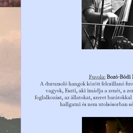
Fuvola:
Bozó-Bódi 
A duruzsoló hangok között felcsillanó fu
vagyok, Eszti, aki imádja a zenét, a 
foglalkozást, az állatokat, szeret barátokkal 
hallgatni és nem utolsósorban s